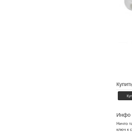
Купит
Ку
Инфо
Ничто т
ключ к 