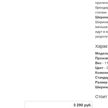
приличн
брендир
стилем.
Ширина
Ширина 
меньше,
идут в 
укороти
Харак
Модел
Произв
Вес
- 1
Цвет
- 
Компле
Станда
Размер
Ширина
Стоит
3 290 руб.