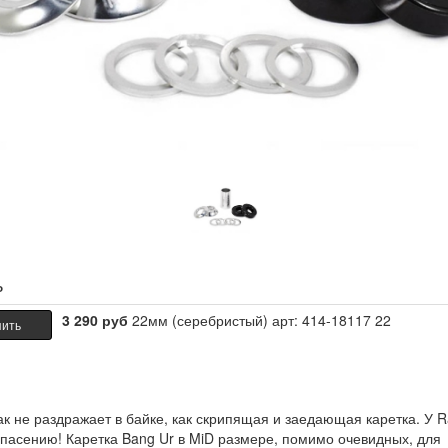
ь
3 290 руб
22мм (серебристый) арт: 414-18117 22
пить
ак не раздражает в байке, как скрипящая и заедающая каретка. У R
спасению! Каретка Bang Ur в MiD размере, помимо очевидных, для