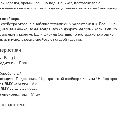
ой каретки, промышленных подшипников, поставляется с
ованным спейсером, так что даже установка каретки на байк пройд
 спейсера.
спейсера указана в таблице технических характеристик. Если шир
 чем вам нужно, то её всегда можно добрать мелкими кольцами, к
комплекте к каретке. Если ширина больше, то его можно аккуратно
ть или использовать спейсер от старой каретки.
теристики
ь
- Bang Ur
одитель
- Rant
18
Серебристый
ктация
- Подшипники / Центральный спейсер / Конусы / Набор про
рт BMX каретки
- Mid
 BMX каретки
- 22мм
 спейсера, мм.
- 51мм
 посмотреть