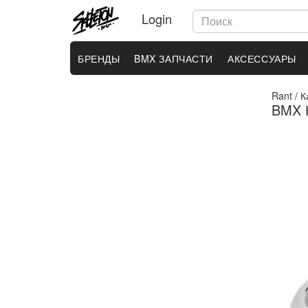
Login
БРЕНДЫ
BMX ЗАПЧАСТИ
АКСЕССУАРЫ
Rant
/
К
BMX К