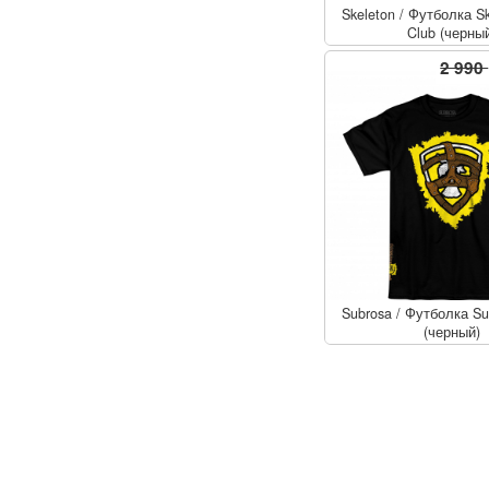
Skeleton
/
Футболка Sk
Club (черны
2 990
Subrosa
/
Футболка Su
(черный)