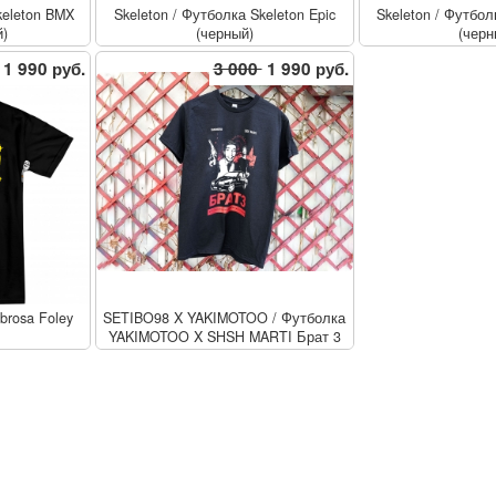
eleton BMX
Skeleton
/
Футболка Skeleton Epic
Skeleton
/
Футболк
й)
(черный)
(черн
1 990 руб.
3 000
1 990 руб.
brosa Foley
SETIBO98 X YAKIMOTOO
/
Футболка
YAKIMOTOO X SHSH MARTI Брат 3
(чёрный)