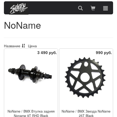
NoName
Название
Цена
3 490 руб.
990 руб.
NoName
/
BMX Втулка задняя
NoName
/
BMX Звезда NoName
Noname 9T RHD Black
25T Black