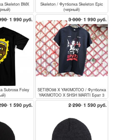
а Skeleton BMX
Skeleton
/
Футболка Skeleton Epic
ерный)
(черный)
990
1 990 руб.
3 000
1 990 руб.
а Subrosa Foley
SETIBO98 X YAKIMOTOO
/
Футболка
ый)
YAKIMOTOO X SHSH MARTI Брат 3
(чёрный)
290
1 590 руб.
2 290
1 590 руб.