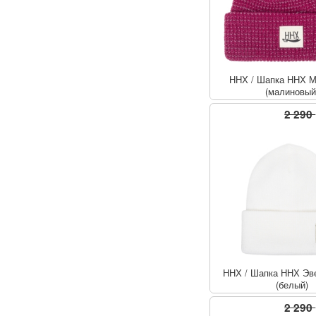
ННХ
/
Шапка ННХ М
(малиновый
2 290
ННХ
/
Шапка ННХ Эве
(белый)
2 290