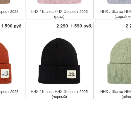
рест 2025
ННХ
/
Шапка ННХ Эверест 2025
ННХ
/
Шапка ННХ
(роза)
(серый-м
1 590 руб.
2 290
1 590 руб.
2 
рест 2025
ННХ
/
Шапка ННХ Эверест 2025
ННХ
/
Шапка ННХ
(черный)
(ябло