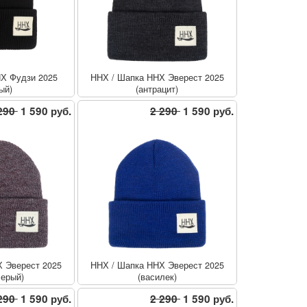
Х Фудзи 2025
ННХ
/
Шапка ННХ Эверест 2025
ый)
(антрацит)
290
1 590 руб.
2 290
1 590 руб.
 Эверест 2025
ННХ
/
Шапка ННХ Эверест 2025
серый)
(василек)
290
1 590 руб.
2 290
1 590 руб.