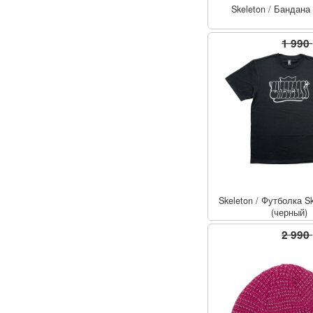
Skeleton
/
Бандана 
1 990
Skeleton
/
Футболка Sk
(черный)
2 990