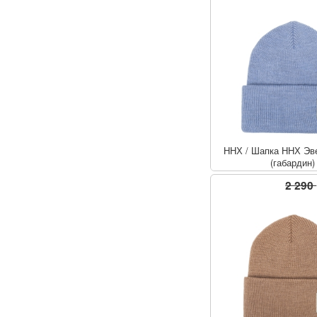
ННХ
/
Шапка ННХ Эве
(габардин)
2 290