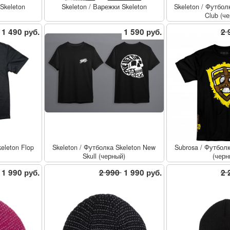
Skeleton
Skeleton
/
Варежки Skeleton
Skeleton
/
Футболк
Club (ч
1 490 руб.
1 590 руб.
2 
eleton Flop
Skeleton
/
Футболка Skeleton New
Subrosa
/
Футболк
Skull (черный)
(черн
1 990 руб.
2 990
1 990 руб.
2 