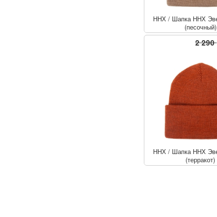
ННХ
/
Шапка ННХ Эве
(песочный)
2 290
ННХ
/
Шапка ННХ Эве
(терракот)