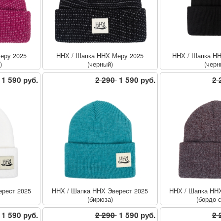
еру 2025
ННХ
/
Шапка ННХ Меру 2025
ННХ
/
Шапка НН
)
(черный)
(черн
1 590 руб.
2 290
1 590 руб.
2 
рест 2025
ННХ
/
Шапка ННХ Эверест 2025
ННХ
/
Шапка ННХ
(бирюза)
(бордо-
1 590 руб.
2 290
1 590 руб.
2 