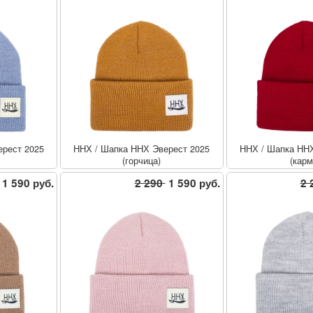
рест 2025
ННХ
/
Шапка ННХ Эверест 2025
ННХ
/
Шапка ННХ
(горчица)
(карм
1 590 руб.
2 290
1 590 руб.
2 