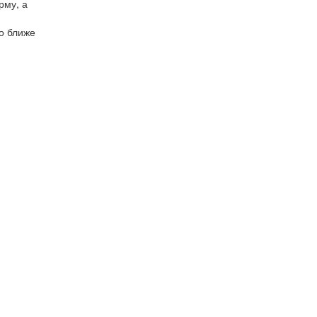
рму, а
но ближе