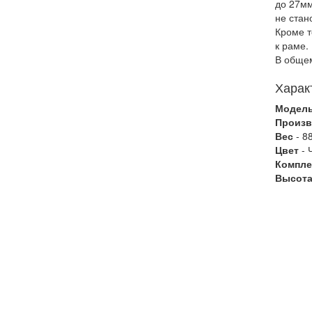
до 27мм
не стан
Кроме т
к раме.
В общем
Харак
Модел
Произв
Вес
- 8
Цвет
- 
Компле
Высота