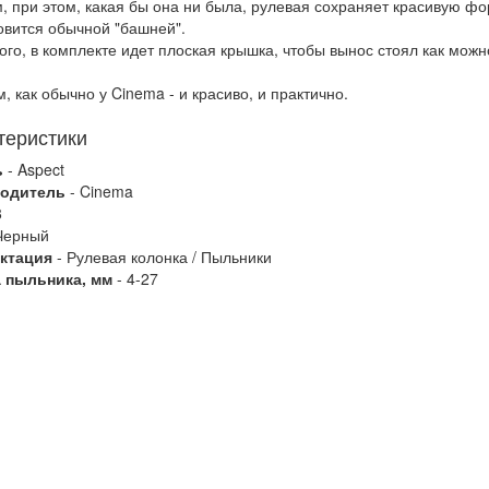
, при этом, какая бы она ни была, рулевая сохраняет красивую фо
овится обычной "башней".
ого, в комплекте идет плоская крышка, чтобы вынос стоял как мож
, как обычно у Cinema - и красиво, и практично.
теристики
ь
- Aspect
одитель
- Cinema
8
Черный
ктация
- Рулевая колонка / Пыльники
 пыльника, мм
- 4-27