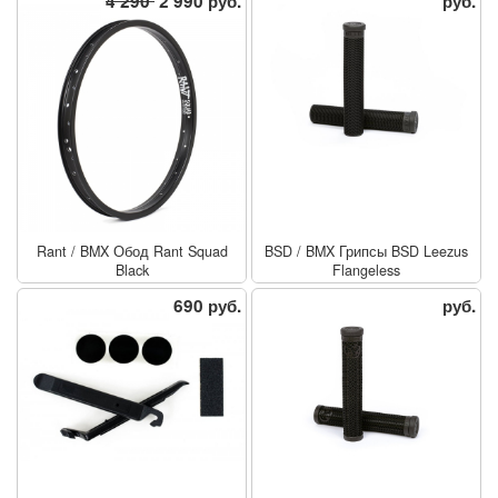
4 290
2 990 руб.
руб.
Rant
/
BMX Обод Rant Squad
BSD
/
BMX Грипсы BSD Leezus
Black
Flangeless
690 руб.
руб.